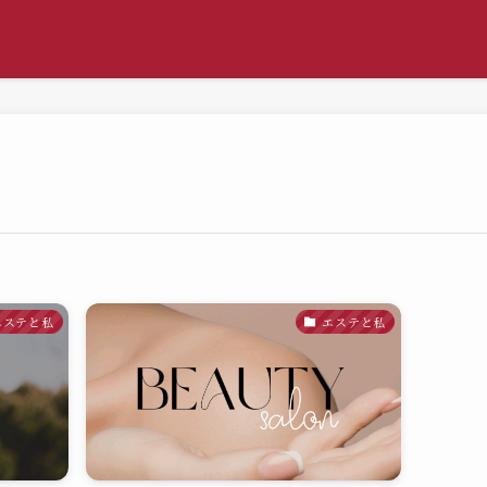
エステと私
エステと私