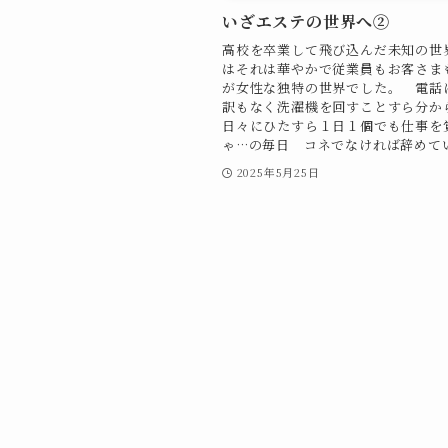
いざエステの世界へ②
高校を卒業して飛び込んだ未知の世
はそれは華やかで従業員もお客さま
が女性な独特の世界でした。 電話
訳もなく洗濯機を回すことすら分か
日々にひたすら１日１個でも仕事を
ゃ…の毎日 コネでなければ辞めていた
2025年5月25日