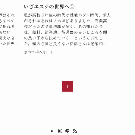
いざエステの世界へ①
界はそれ
私が高校３年生の時代は就職バブル時代、求人
もすべて
がそれはそれはアホほどありました 商業高
に出れる
校だったので事務職が多く、名の知れた会
らない
社、給料、勤務地、待遇面の良いところを頭
覚えなき
の良い子から決めていく という方式でし
世界...
た。頭のさほど良くない伊藤さんは老舗和...
2025年5月11日
1